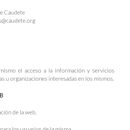
de Caudete
es@caudete.org
l mismo el acceso a la información y servicios
nas u organizaciones interesadas en los mismos.
EB
ación de la web.
 para los usuarios de la misma.