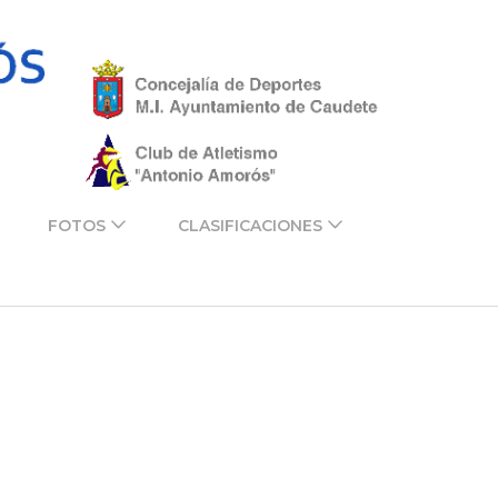
Cross
Cross
Antonio
Antonio
Amorós
Amorós
Crisnova
Crisnov
Vidrio –
Vidrio
Caudete
FOTOS
CLASIFICACIONES
(Albacete)