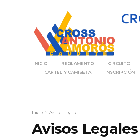
Saltar
al
contenido
(presiona
la
tecla
Intro)
INICIO
REGLAMENTO
CIRCUITO
CARTEL Y CAMISETA
INSCRIPCIÓN
Inicio
>
Avisos Legales
Avisos Legales