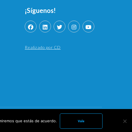
¡Síguenos!
Realizado por CD
 con
WordPress
.
sumiremos que estás de acuerdo.
Vale