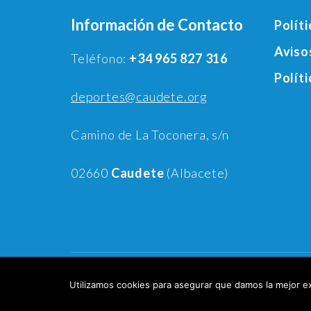
Información de Contacto
Polít
Aviso
Teléfono:
+34 965 827 316
Polít
deportes@caudete.org
Camino de La Toconera, s/n
02660
Caudete
(Albacete)
Realizado por C
Utilizamos cookies para asegurar que damos la mejor ex