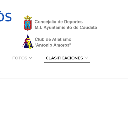
Cross
Cross
Antonio
Antonio
Amorós
Amorós
Crisnova
Crisnov
Vidrio –
Vidrio
Caudete
FOTOS
CLASIFICACIONES
(Albacete)