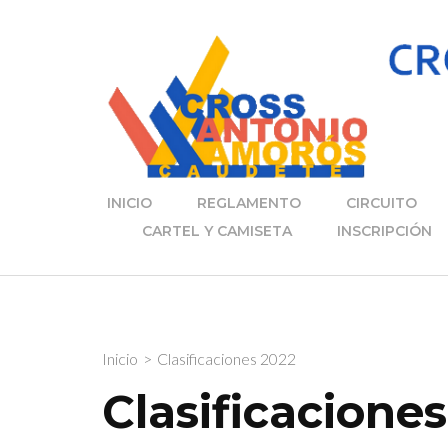
Saltar
al
contenido
(presiona
la
tecla
Intro)
INICIO
REGLAMENTO
CIRCUITO
CARTEL Y CAMISETA
INSCRIPCIÓN
Inicio
>
Clasificaciones 2022
Clasificacione